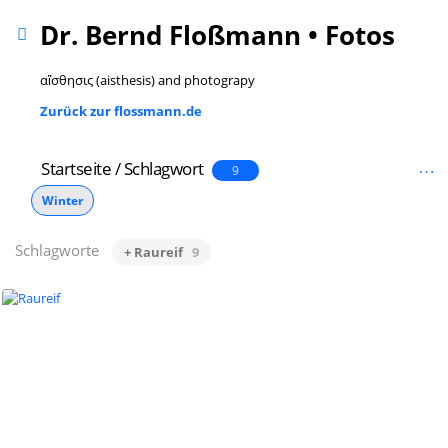
Dr. Bernd Floßmann • Fotos
αἴσθησις (aisthesis) and photograpy
Zurück zur flossmann.de
Startseite
/
Schlagwort
9
Winter
Schlagworte
+ Raureif
9