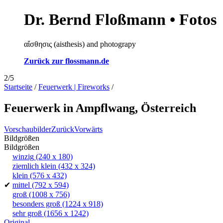
Dr. Bernd Floßmann • Fotos
αἴσθησις (aisthesis) and photograpy
Zurück zur flossmann.de
2/5
Startseite
/
Feuerwerk | Fireworks
/
Feuerwerk in Ampflwang, Österreich
Vorschaubilder
Zurück
Vorwärts
Bildgrößen
Bildgrößen
winzig
(240 x 180)
ziemlich klein
(432 x 324)
klein
(576 x 432)
✔
mittel
(792 x 594)
groß
(1008 x 756)
besonders groß
(1224 x 918)
sehr groß
(1656 x 1242)
Original